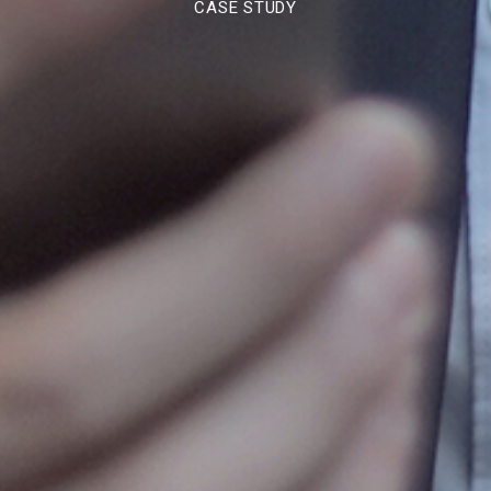
CASE STUDY