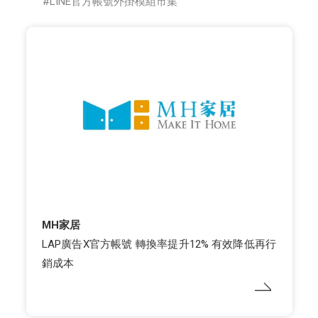
LINE官方帳號外掛模組市集
MH家居
LAP廣告X官方帳號 轉換率提升12% 有效降低再行
銷成本