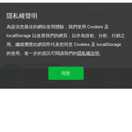
LINE 官方帳號
LINE 保證型廣告
LINE 成效型廣告
LINE POINTS
LINE 樂兌
隱私權聲明
為提供您最佳的網站使用體驗，我們使用 Cookies 及
localStorage 以改善我們的網頁，以作為技術、分析、行銷之
用。繼續瀏覽此網頁即代表您同意 Cookies 及 localStorage
的使用。進一步的資訊可閱讀我們的
隱私權說明
。
加入 LINE 商家報
為中小型商家提供LINE最新的廣告方案與資訊
同意
行銷導航
資料下載
聯絡我們
免費開設帳號
加入 LINE 企業行銷快訊
為企業客戶提供最新市場趨勢, 應用與案例
LINE Biz-Solutions YouTube
實用教學、成功案例等多樣化影音內容