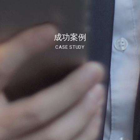
成功案例
CASE STUDY