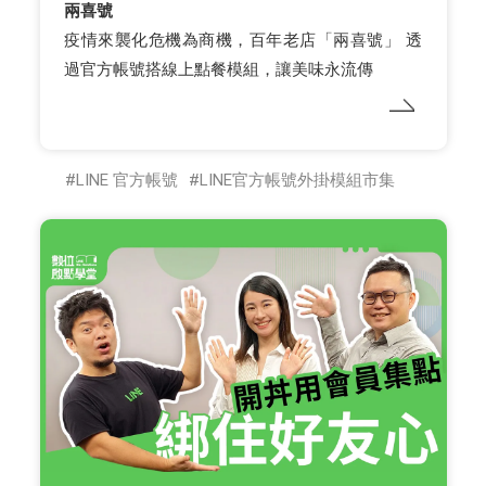
兩喜號
疫情來襲化危機為商機，百年老店「兩喜號」 透
過官方帳號搭線上點餐模組，讓美味永流傳
LINE 官方帳號
LINE官方帳號外掛模組市集