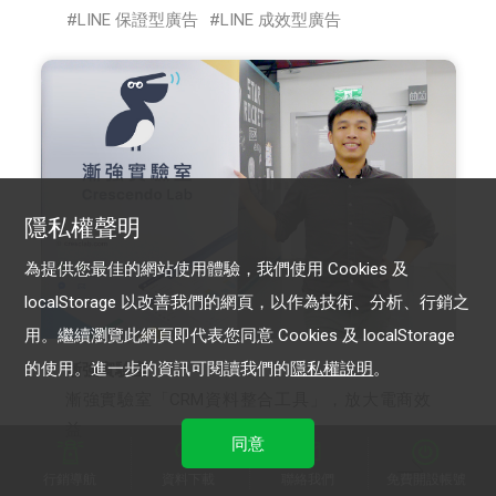
LINE 保證型廣告
LINE 成效型廣告
隱私權聲明
為提供您最佳的網站使用體驗，我們使用 Cookies 及
localStorage 以改善我們的網頁，以作為技術、分析、行銷之
用。繼續瀏覽此網頁即代表您同意 Cookies 及 localStorage
的使用。進一步的資訊可閱讀我們的
隱私權說明
。
漸強實驗室
漸強實驗室「CRM資料整合工具」，放大電商效
益
同意
行銷導航
資料下載
聯絡我們
免費開設帳號