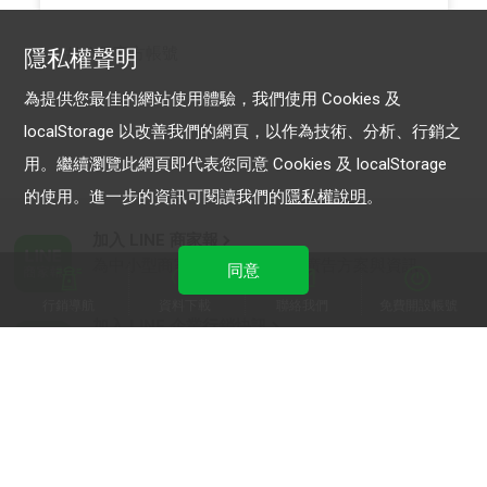
LINE 官方帳號
隱私權聲明
為提供您最佳的網站使用體驗，我們使用 Cookies 及
localStorage 以改善我們的網頁，以作為技術、分析、行銷之
用。繼續瀏覽此網頁即代表您同意 Cookies 及 localStorage
的使用。進一步的資訊可閱讀我們的
隱私權說明
。
加入 LINE 商家報
為中小型商家提供LINE最新的廣告方案與資訊
同意
行銷導航
資料下載
聯絡我們
免費開設帳號
加入 LINE 企業行銷快訊
為企業客戶提供最新市場趨勢, 應用與案例
LINE Biz-Solutions YouTube
實用教學、成功案例等多樣化影音內容