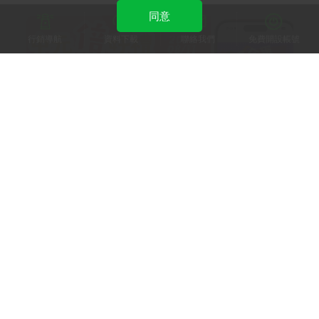
同意
行銷導航
資料下載
聯絡我們
免費開設帳號
所長茶葉蛋
LINE 遊戲模組 Echoss Games 加持！所長茶葉蛋
打造食品零售OMO整合新里程碑