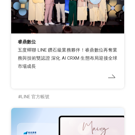
睿鼎數位
五度蟬聯 LINE 鑽石級業務夥伴！睿鼎數位再奪業
務與技術雙認證 深化 AI CRXM 生態布局迎接全球
市場成長
LINE 官方帳號