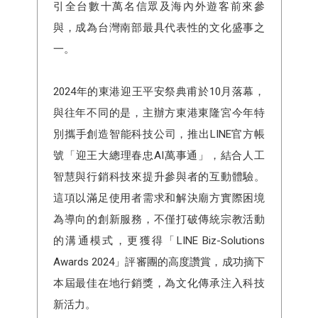
引全台數十萬名信眾及海內外遊客前來參
與，成為台灣南部最具代表性的文化盛事之
一。
2024年的東港迎王平安祭典甫於10月落幕，
與往年不同的是，主辦方東港東隆宮今年特
別攜手創造智能科技公司，推出LINE官方帳
號「迎王大總理春忠AI萬事通」，結合人工
智慧與行銷科技來提升參與者的互動體驗。
這項以滿足使用者需求和解決廟方實際困境
為導向的創新服務，不僅打破傳統宗教活動
的溝通模式，更獲得「LINE Biz-Solutions
Awards 2024」評審團的高度讚賞，成功摘下
本屆最佳在地行銷獎，為文化傳承注入科技
新活力。