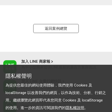
返回案例總覽
加入 LINE 商家報
為中小型商家提供LINE最新的廣告方案與資訊
隱私權聲明
加入 LINE 企業行銷快訊
為提供您最佳的網站使用體驗，我們使用 Cookies 及
為企業客戶提供最新市場趨勢, 應用與案例
localStorage 以改善我們的網頁，以作為技術、分析、行銷之
用。繼續瀏覽此網頁即代表您同意 Cookies 及 localStorage
LINE Biz-Solutions YouTube
實用教學、成功案例等多樣化影音內容
的使用。進一步的資訊可閱讀我們的
隱私權說明
。