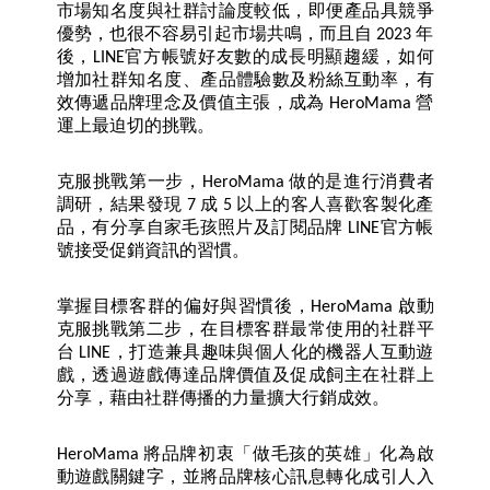
市場知名度與社群討論度較低，即便產品具競爭
優勢，也很不容易引起市場共鳴，而且自 2023 年
後，LINE官方帳號好友數的成長明顯趨緩，如何
增加社群知名度、產品體驗數及粉絲互動率，有
效傳遞品牌理念及價值主張，成為 HeroMama 營
運上最迫切的挑戰。
克服挑戰第一步，HeroMama 做的是進行消費者
調研，結果發現 7 成 5 以上的客人喜歡客製化產
品，有分享自家毛孩照片及訂閱品牌 LINE官方帳
號接受促銷資訊的習慣。
掌握目標客群的偏好與習慣後，HeroMama 啟動
克服挑戰第二步，在目標客群最常使用的社群平
台 LINE，打造兼具趣味與個人化的機器人互動遊
戲，透過遊戲傳達品牌價值及促成飼主在社群上
分享，藉由社群傳播的力量擴大行銷成效。
HeroMama 將品牌初衷「做毛孩的英雄」化為啟
動遊戲關鍵字，並將品牌核心訊息轉化成引人入