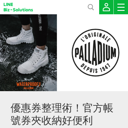
優惠券整理術！官方帳
號券夾收納好便利