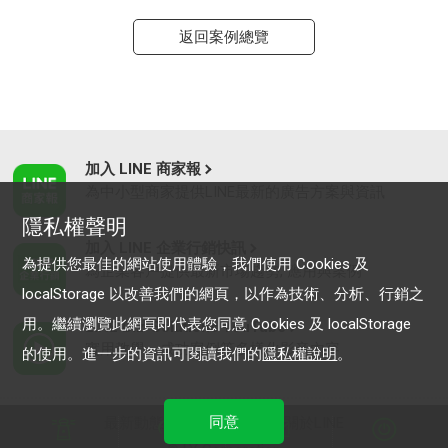
返回案例總覽
加入 LINE 商家報
為中小型商家提供LINE最新的廣告方案與資訊
隱私權聲明
加入 LINE 企業行銷快訊
為提供您最佳的網站使用體驗，我們使用 Cookies 及
為企業客戶提供最新市場趨勢, 應用與案例
localStorage 以改善我們的網頁，以作為技術、分析、行銷之
用。繼續瀏覽此網頁即代表您同意 Cookies 及 localStorage
LINE Biz-Solutions YouTube
實用教學、成功案例等多樣化影音內容
的使用。進一步的資訊可閱讀我們的
隱私權說明
。
同意
最新動態
｜
服務條款
｜
關於LINE