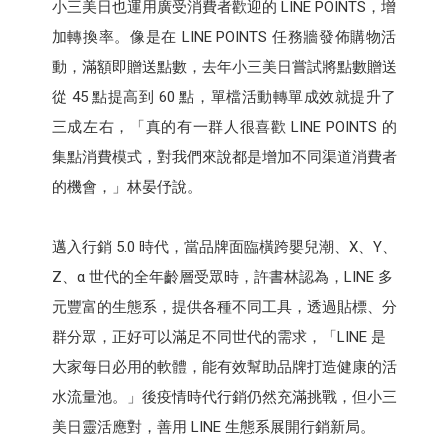
小三美日也運用廣受消費者歡迎的 LINE POINTS，增
加轉換率。像是在 LINE POINTS 任務牆發佈購物活
動，滿額即贈送點數，去年小三美日嘗試將點數贈送
從 45 點提高到 60 點，單檔活動轉單成效就提升了
三成左右，「真的有一群人很喜歡 LINE POINTS 的
集點消費模式，對我們來說都是增加不同渠道消費者
的機會，」林晏伃說。
邁入行銷 5.0 時代，當品牌面臨橫跨嬰兒潮、X、Y、
Z、α 世代的全年齡層受眾時，許書林認為，LINE 多
元豐富的生態系，提供各種不同工具，透過貼標、分
群分眾，正好可以滿足不同世代的需求，「LINE 是
大家每日必用的軟體，能有效幫助品牌打造健康的活
水流量池。」後疫情時代行銷仍然充滿挑戰，但小三
美日靈活應對，善用 LINE 生態系展開行銷新局。