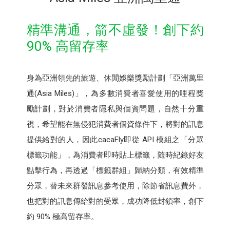
精準溝通，箭不虛發！創下約
90% 高留存率
身為亞洲領先的旅遊、休閒娛樂獎勵計劃「亞洲萬里
通(Asia Miles)」，為多數消費者喜愛使用的哩程獎
勵計劃，對於消費者隱私與個資問題，自然十分重
視，希望能在無侵犯消費者個資條件下，將對的訊息
提供給對的人，因此cacaFly即從 API 模組之「分眾
標籤功能」，為消費者即時貼上標籤，隨時紀錄好友
點擊行為，再透過「標籤群組」歸納分類，有效精準
分眾，替未來群發訊息參考使用，除節省訊息費外，
也把對的訊息傳給對的受眾，成功降低封鎖率，創下
約 90% 極高留存率。