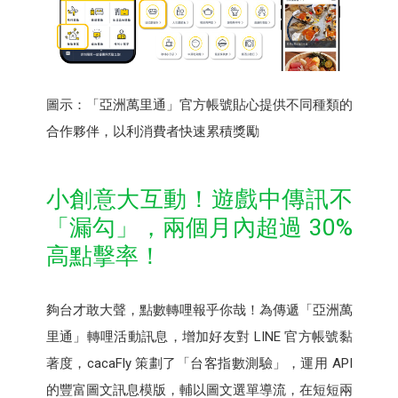
圖示：「亞洲萬里通」官方帳號貼心提供不同種類的
合作夥伴，以利消費者快速累積獎勵
小創意大互動！遊戲中傳訊不
「漏勾」，兩個月內超過 30%
高點擊率！
夠台才敢大聲，點數轉哩報乎你哉！為傳遞「亞洲萬
里通」轉哩活動訊息，增加好友對 LINE 官方帳號黏
著度，cacaFly 策劃了「台客指數測驗」，運用 API
的豐富圖文訊息模版，輔以圖文選單導流，在短短兩