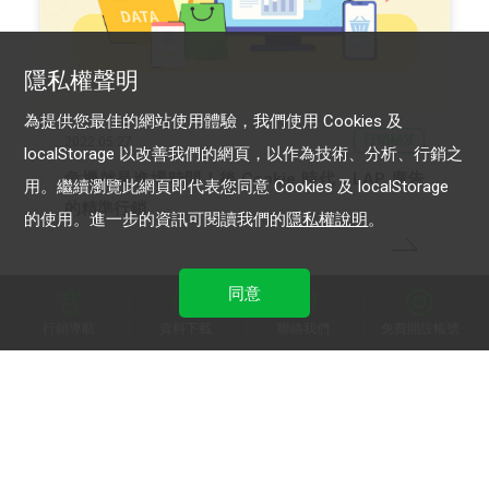
隱私權聲明
為提供您最佳的網站使用體驗，我們使用 Cookies 及
行銷秘笈
2022.05.27
localStorage 以改善我們的網頁，以作為技術、分析、行銷之
危機就是進場時間！後 Cookie 時代，LAP 廣告
用。繼續瀏覽此網頁即代表您同意 Cookies 及 localStorage
的精準行銷
的使用。進一步的資訊可閱讀我們的
隱私權說明
。
同意
行銷導航
資料下載
聯絡我們
免費開設帳號
TAG LIST
LINE Biz-Solutions