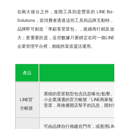
在兩大後台之外，進階工具則是豐富的 LINE Biz-
Solutions，當消費者透過這些工具與品牌互動時，
品牌即可創造「準顧客受眾包」，後續再行銷及放
大；更重要的是，這些數據只要綁定在同一個LINE
企業管理平台裡，都能跨渠道靈活運用。
產品
累積的受眾類型包含訊息曝光/點擊、加入好友
LINE官
小企業溝通的官方帳號「LINE商家報」，
受眾，再推播開店幫手的訊息，開封率大幅成
方帳號
可由品牌自行佈建在門市，或善用LINE已佈建在台