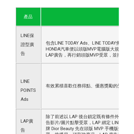
產品
LINE保
包含LINE TODAY Ads、LINE TO
證型廣
HONDA汽車便以頭版MVP電腦版大規模曝
告
LAP廣告，再行銷頭版MVP受眾，並排除過
LINE
有效累積喜歡任務得點、優惠獎勵的受眾，
POINTS
Ads
除了前述以 LAP 後台鎖定既有條件外，
LAP廣
告影片/圖片點擊受眾，LAP 綁定 LINE
牌 Dior Beauty 先在頭版 MVP 手
告