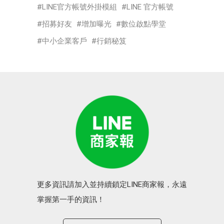
LINE官方帳號外掛模組
LINE 官方帳號
招募好友
增加曝光
數位啟點學堂
中小企業客戶
行銷秘笈
更多資訊請加入並持續鎖定LINE商家報，永遠
掌握第一手的資訊！