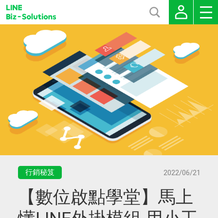
行銷秘笈
2022/06/21
【數位啟點學堂】馬上