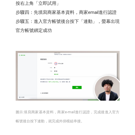
按右上角「立即試用」
步驟四：先填寫商家基本資料，商家email進行認證
步驟五：進入官方帳號後台按下「連動」，螢幕出現
官方帳號綁定成功
圖示:填寫商家基本資料，商家e-mail進行認證，完成後進入官方
帳號後台按下連動，就完成外掛模組串接。