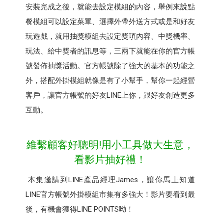
安裝完成之後，就能去設定模組的內容，舉例來說點
餐模組可以設定菜單、選擇外帶外送方式或是和好友
玩遊戲，就用抽獎模組去設定獎項內容、中獎機率、
玩法、給中獎者的訊息等，三兩下就能在你的官方帳
號發佈抽獎活動。官方帳號除了強大的基本的功能之
外，搭配外掛模組就像是有了小幫手，幫你一起經營
客戶，讓官方帳號的好友LINE上你，跟好友創造更多
互動。
維繫顧客好聰明!用小工具做大生意，
看影片抽好禮！
本集邀請到LINE產品經理James，讓你馬上知道
LINE官方帳號外掛模組市集有多強大！影片要看到最
後，有機會獲得LINE POINTS呦！