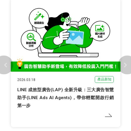
產品新知
2026.03.18
LINE 成效型廣告(LAP) 全新升級：三大廣告智慧
助手(LINE Ads AI Agents)，帶你輕鬆開啟行銷
第一步