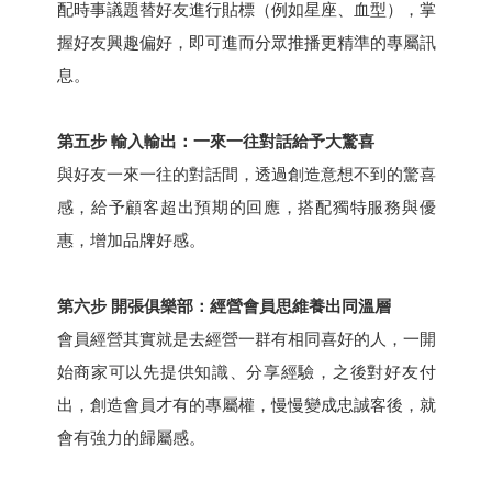
配時事議題替好友進行貼標（例如星座、血型），掌
握好友興趣偏好，即可進而分眾推播更精準的專屬訊
息。
第五步 輸入輸出：⼀來⼀往對話給予大驚喜
與好友一來一往的對話間，透過創造意想不到的驚喜
感，給予顧客超出預期的回應，搭配獨特服務與優
惠，增加品牌好感。
第六步 開張俱樂部：經營會員思維養出同溫層
會員經營其實就是去經營一群有相同喜好的人，一開
始商家可以先提供知識、分享經驗，之後對好友付
出，創造會員才有的專屬權，慢慢變成忠誠客後，就
會有強力的歸屬感。