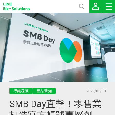
行銷秘笈
產品新知
2023/05/03
SMB Day直擊！零售業