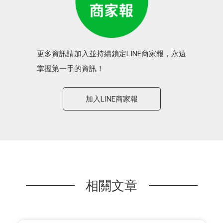
更多資訊請加入並持續鎖定LINE商家報，永遠
掌握第一手的資訊！
加入LINE商家報
相關文章