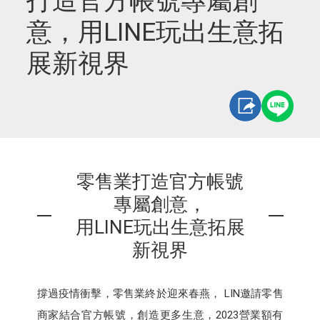
打造官方帳號專屬創
意，用LINE玩出生意拓
展新視界
零售業打造官方帳號
專屬創意，
用LINE玩出生意拓展
新視界
撐過疫情衝擊，零售業終於迎來春燕， LIN邀請零售
商家結合官方帳號，創造更多生意，2023營業額有