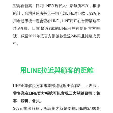
望再創新高！目前LINE在現代人生活無所不在，根據
統計，台灣使用者每天平均開啟LINE達14次，82%使
用者起床後一定會查看LINE，LINE用戶在台灣滲透率
超過9成。目前超過8成的LINE用戶有使用官方帳
號，截至2022年底官方帳號數量達246萬且持續成長
中。
用LINE拉近與顧客的距離
LINE企業解決方案事業部總經理王俞蓉Susan表示，
零售業在LINE官⽅帳號可以實現三⼤關鍵目標：集
客、銷售、會員。
Susan接著解釋，所謂集客就是要將LINE的2,100萬