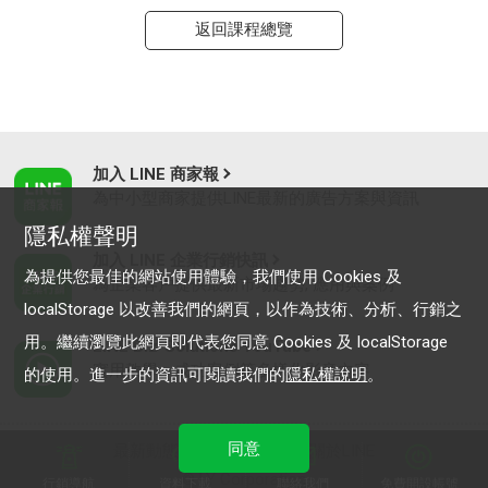
返回課程總覽
加入 LINE 商家報
為中小型商家提供LINE最新的廣告方案與資訊
隱私權聲明
加入 LINE 企業行銷快訊
為提供您最佳的網站使用體驗，我們使用 Cookies 及
為企業客戶提供最新市場趨勢, 應用與案例
localStorage 以改善我們的網頁，以作為技術、分析、行銷之
用。繼續瀏覽此網頁即代表您同意 Cookies 及 localStorage
LINE Biz-Solutions YouTube
實用教學、成功案例等多樣化影音內容
的使用。進一步的資訊可閱讀我們的
隱私權說明
。
同意
最新動態
｜
服務條款
｜
關於LINE
© LY Corporation
行銷導航
資料下載
聯絡我們
免費開設帳號