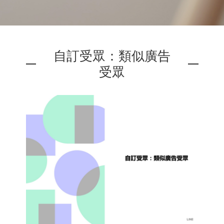
自訂受眾：類似廣告
受眾