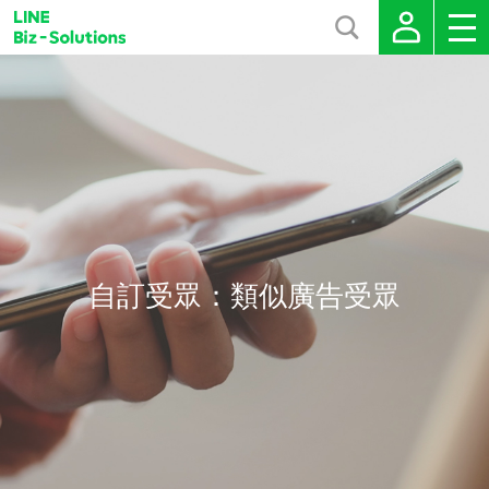
自訂受眾：類似廣告受眾