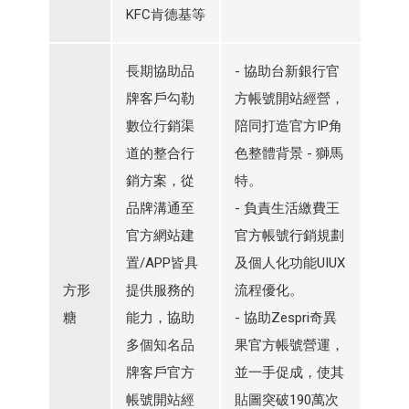
KFC肯德基等
長期協助品
- 協助台新銀行官
牌客戶勾勒
方帳號開站經營，
數位行銷渠
陪同打造官方IP角
道的整合行
色整體背景 - 獅馬
銷方案，從
特。
品牌溝通至
- 負責生活繳費王
官方網站建
官方帳號行銷規劃
置/APP皆具
及個人化功能UIUX
方形
提供服務的
流程優化。
糖
能力，協助
- 協助Zespri奇異
多個知名品
果官方帳號營運，
牌客戶官方
並一手促成，使其
帳號開站經
貼圖突破190萬次