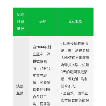
認證
維運
介紹
成功案例
夥伴
- 因應疫情時事情
自2004年創
況，導引消費者加
立至今，深
入NIKE官方帳號來
耕數位領
為球員送暖，短短
域，已有16
3天的期間限定活
年業界經
動，帶動近3萬名
驗，涵蓋策
演鏡
新粉加入。
略發展到整
互動
- 全台第一個開立
合各類工
官方帳號的美妝保
具，從前端