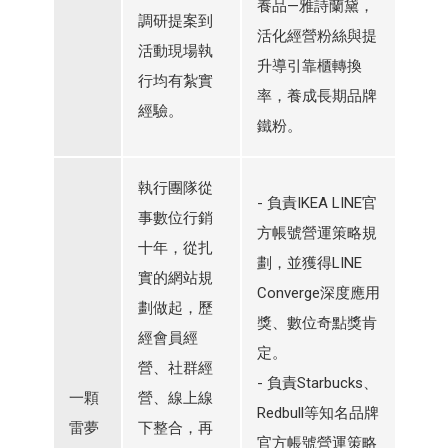
養品—雅詩蘭黛，
調研提案到
活化經營粉絲與提
活動現場執
升導引靠櫃轉換
行均有紮實
率，養成長期品牌
經驗。
鐵粉。
執行團隊從
- 負責IKEA LINE官
事數位行銷
方帳號營運策略規
十年，從扎
劃，並獲得LINE
實的網站規
Converge深度應用
劃做起，歷
獎、數位奇點獎肯
經會員經
定。
營、社群經
- 負責Starbucks、
一顆
營、線上線
Redbull等知名品牌
雷夢
下整合，再
官方帳號營運策略