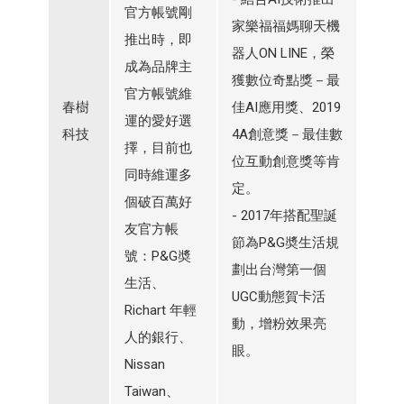
官方帳號剛
家樂福福媽聊天機
推出時，即
器人ON LINE，榮
成為品牌主
獲數位奇點獎－最
官方帳號維
春樹
佳AI應用獎、2019
運的愛好選
科技
4A創意獎－最佳數
擇，目前也
位互動創意獎等肯
同時維運多
定。
個破百萬好
- 2017年搭配聖誕
友官方帳
節為P&G奬生活規
號：P&G奬
劃出台灣第一個
生活、
UGC動態賀卡活
Richart 年輕
動，增粉效果亮
人的銀行、
眼。
Nissan
Taiwan、