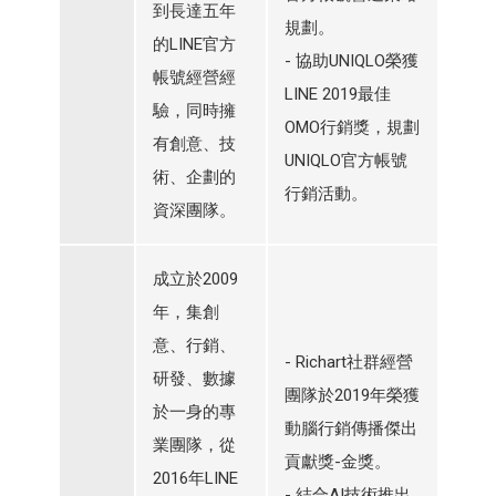
到長達五年
規劃。
的LINE官方
- 協助UNIQLO榮獲
帳號經營經
LINE 2019最佳
驗，同時擁
OMO行銷獎，規劃
有創意、技
UNIQLO官方帳號
術、企劃的
行銷活動。
資深團隊。
成立於2009
年，集創
意、行銷、
- Richart社群經營
研發、數據
團隊於2019年榮獲
於一身的專
動腦行銷傳播傑出
業團隊，從
貢獻獎-金獎。
2016年LINE
- 結合AI技術推出