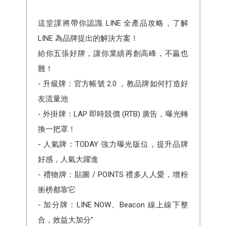
這堂課將帶你認識 LINE 全產品攻略，了解
LINE 為品牌提出的解決方案！
給你五張好牌，讓你業績再創高峰，不贏也
難！
- 升級牌：官方帳號 2.0 ，教品牌如何打造好
友流量池
- 外掛牌：LAP 即時競價 (RTB) 廣告，曝光轉
換一把罩！
- 人氣牌：TODAY 強力曝光版位，提升品牌
好感，人氣大躍進
- 禮物牌：貼圖 / POINTS 禮多人人愛，增粉
衝榜都靠它
- 加分牌：LINE NOW、Beacon 線上線下整
合，效益大加分"