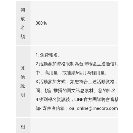
開
放
300名
名
額
1. 免費報名。
2.活動參加資格限制為台灣地區且透過信用卡或LIN
其
中、高用量，或連續6個月為輕用量。
他
3.活動參加方式：如您符合上述活動資格，請於
說
間、預計推播的圖文訊息素材、您的姓名、電話、e
明
4.收到報名資訊後，LINE官方團隊將會審核提交
知<寄件者信箱：oa_online@linecorp.c
相