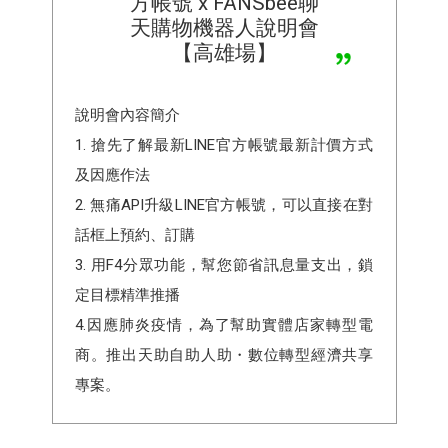
方帳號 x FANSbee聊
天購物機器人說明會
【高雄場】
說明會內容簡介
1. 搶先了解最新LINE官方帳號最新計價方式
及因應作法
2. 無痛API升級LINE官方帳號，可以直接在對
話框上預約、訂購
3. 用F4分眾功能，幫您節省訊息量支出，鎖
定目標精準推播
4.因應肺炎疫情，為了幫助實體店家轉型電
商。推出天助自助人助・數位轉型經濟共享
專案。