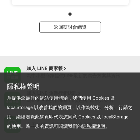
返回研討會總覽
加入 LINE 商家報
為中小型商家提供LINE最新的廣告方案與資訊
隱私權聲明
加入 LINE 企業行銷快訊
為提供您最佳的網站使用體驗，我們使用 Cookies 及
為企業客戶提供最新市場趨勢, 應用與案例
localStorage 以改善我們的網頁，以作為技術、分析、行銷之
用。繼續瀏覽此網頁即代表您同意 Cookies 及 localStorage
LINE Biz-Solutions YouTube
實用教學、成功案例等多樣化影音內容
的使用。進一步的資訊可閱讀我們的
隱私權說明
。