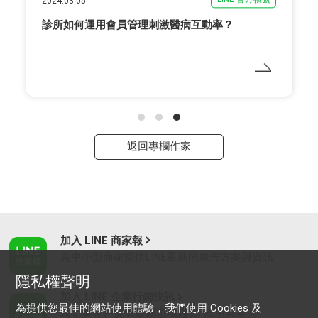
2024.03.05
診所如何運用會員管理刺激醫病互動率？
返回專欄作家
加入 LINE 商家報
為中小型商家提供LINE最新的廣告方案與資訊
隱私權聲明
加入 LINE 企業行銷快訊
為提供您最佳的網站使用體驗，我們使用 Cookies 及
為企業客戶提供最新市場趨勢, 應用與案例