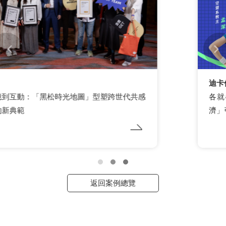
迪卡儂
各就各位！迪卡儂跨界啦啦隊女孩，以「應援經
濟」引爆夏季運動商機
返回案例總覽