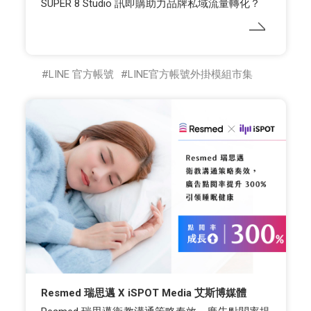
SUPER 8 Studio 訊即購助力品牌私域流量轉化？
LINE 官方帳號
LINE官方帳號外掛模組市集
Resmed 瑞思邁 X iSPOT Media 艾斯博媒體