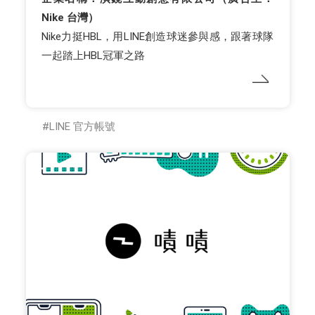
Nike 台灣）
Nike力挺HBL，用LINE創造球迷參與感，跟著球隊
一起踏上HBL冠軍之路
LINE 官方帳號