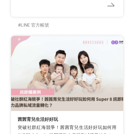
LINE 官方帳號
茜茜育兒生活好好玩
突破社群紅海競爭！茜茜育兒生活好好玩如何用