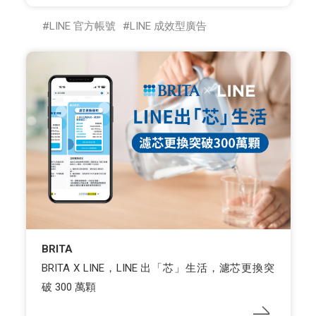
LINE 官方帳號
LINE 成效型廣告
BRITA
BRITA X LINE，LINE 出「芯」生活，濾芯更換突
破 300 萬顆