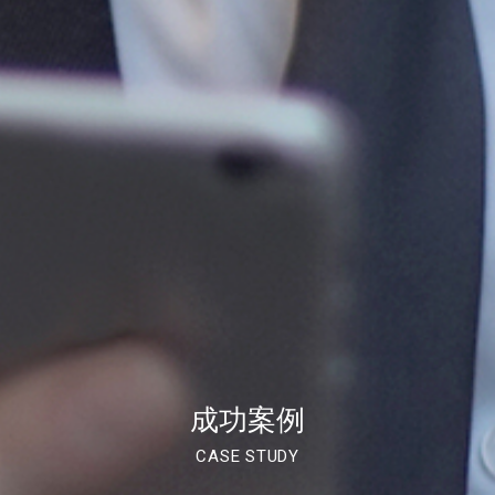
成功案例
CASE STUDY