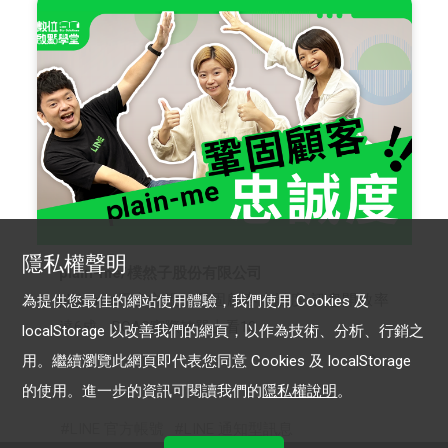
隱私權聲明
plain-me/樸然子股份有限公司
plain-me用官方帳號鞏固顧客忠誠度 訊息開啟率
為提供您最佳的網站使用體驗，我們使用 Cookies 及
達6成、ROAS實際轉單上看10
localStorage 以改善我們的網頁，以作為技術、分析、行銷之
用。繼續瀏覽此網頁即代表您同意 Cookies 及 localStorage
的使用。進一步的資訊可閱讀我們的
隱私權說明
。
LINE 官方帳號
LINE 通知型訊息