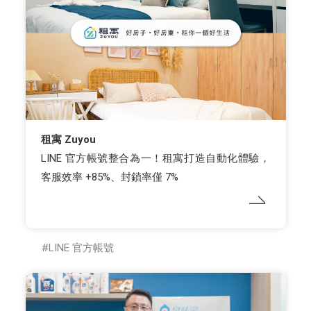
租寓 Zuyou
LINE 官方帳號整合為一！租寓打造自動化體驗，
客服效率 +85%、封鎖率僅 7%
LINE 官方帳號