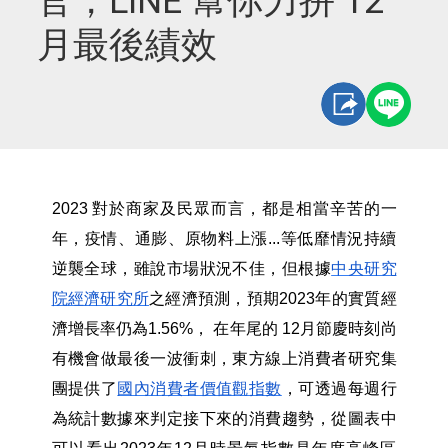
官，LINE 幫你力拼 12
月最後績效
2023
對於商家及民眾而言，都是相當辛苦的一
年，疫情、通膨、原物料上漲...等低靡情況持續
逆襲全球，雖說市場狀況不佳，但根據
中央研究
院經濟研究所
之經濟預測，預期2023年的實質經
濟增長率仍為1.56%， 在年尾的 12月節慶時刻尚
有機會做最後一波衝刺，東方線上消費者研究集
團提供了
國內消費者價值觀指數
，可透過每週行
為統計數據來判定接下來的消費趨勢，從圖表中