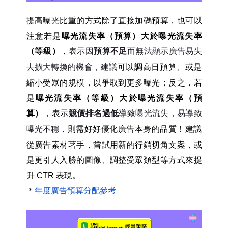
提高曝光比重的方式除了直接加碼預算，也可以
注意若是
曝光流失率（預算）大於曝光流失率
（等級）
，
表示因
預算不足
而無法顯示廣告
易失
去擴大轉換的機會，建議
可以調高日預算、或是
縮小受眾的規模，以爭取到更多曝光；反之，若
是
曝光流失率（等級）大於曝光流失率（預
算）
，表示
競價排名過低
導致曝光流失，
易導致
曝光不穩，
則需好好優化廣告本身的品質！建議
從廣告素材著手，嘗試用新的行銷切角文案，或
是更引人入勝的圖像、調整受眾類型等方式來提
升 CTR 表現。
＊
年度廣告預算分配參考