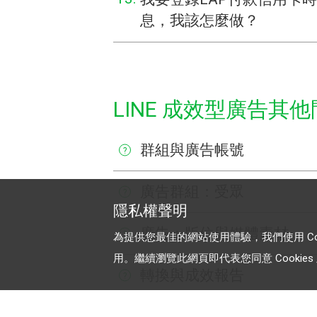
息，我該怎麼做？
LINE 成效型廣告其
群組與廣告帳號
?
廣告群組：受眾
?
隱私權聲明
廣告：版位與媒體素材
?
為提供您最佳的網站使用體驗，我們使用 Cooki
用。繼續瀏覽此網頁即代表您同意 Cookies 及
轉換與成效報告
?
LINE Tag Helper
?