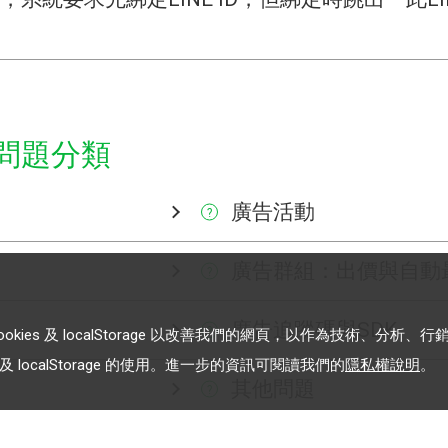
他問題分類
廣告活動
?
廣告群組：出價與自動
?
廣告追蹤碼與SDK
?
es 及 localStorage 以改善我們的網頁，以作為技術、分析、行
 localStorage 的使用。進一步的資訊可閱讀我們的
隱私權說明
。
其他問題
?